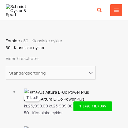
Gå
til
indholdet
Forside
/ 50 - Klassiske cykler
50 - Klassiske cykler
Viser 7 resultater
Den
Den
Tilbud!
oprindelige
aktuelle
Batavus Altura E-Go Power Plus
pris
pris
kr.
26,999.00
kr.
23,999.00
TILFØJ TIL KURV
var:
er:
50 - Klassiske cykler
kr.26,999.00.
kr.23,999.00.