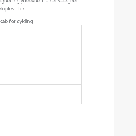
elighed og ydeevne. Den er velegnet
eloplevelse.
kab for cykling!