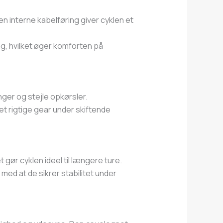
Den interne kabelføring giver cyklen et
g, hvilket øger komforten på
ger og stejle opkørsler.
et rigtige gear under skiftende
gør cyklen ideel til længere ture.
ed at de sikrer stabilitet under