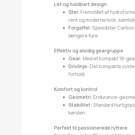
Let og holdbart design
Stel:
Fremstillet af hydroformet
rent og moderne look, samtidi
Forgaffel:
Speedster Carbon-fo
længere ture.
Effektiv og alsidig geargruppe
Gear:
Med et kompakt 18-gears
Drivlinje:
Det kompakte system 
forhold.
Komfort og kontrol
Geometri:
Endurance-geometrie
Stabilitet:
Standard hurtigspæn
kørslen.
Perfekt til passionerede ryttere