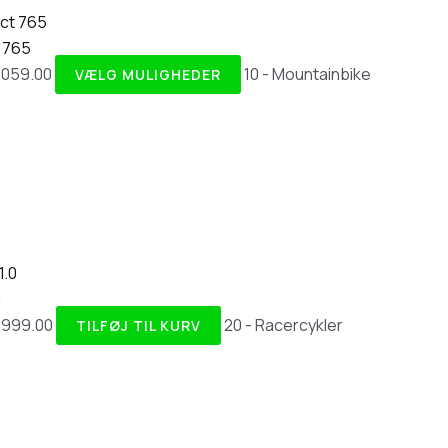
 765
,059.00
10 - Mountainbike
VÆLG MULIGHEDER
0
,999.00
20 - Racercykler
TILFØJ TIL KURV