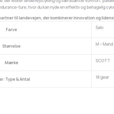
ere, der elsker landevejscykling og værdsætter komfort, pålid
ndurance-ture, hvor du kan nyde en effektiv og behagelig cyk
artner til landevejen, der kombinerer innovation og lidens
Sølv
Farve
M – Mand
Størrelse
SCOTT
Mærke
18 gear
r: Type & Antal