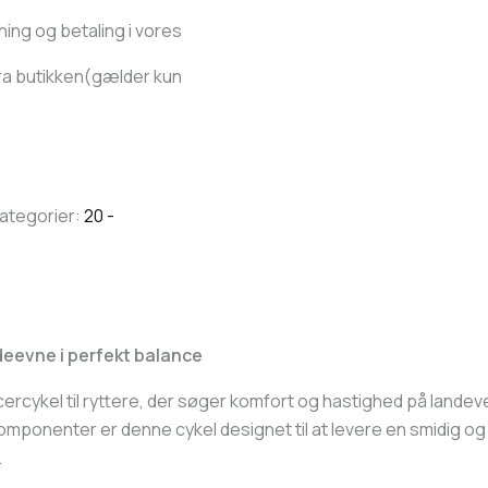
ning og betaling i vores
 fra butikken(gælder kun
ategorier:
20 -
deevne i perfekt balance
cercykel til ryttere, der søger komfort og hastighed på land
komponenter er denne cykel designet til at levere en smidig o
.