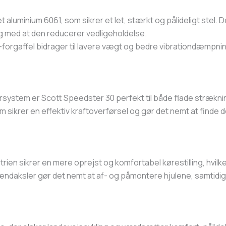
 aluminium 6061, som sikrer et let, stærkt og pålideligt stel. 
g med at den reducerer vedligeholdelse.
rgaffel bidrager til lavere vægt og bedre vibrationdæmpnin
ystem er Scott Speedster 30 perfekt til både flade stræknin
sikrer en effektiv kraftoverførsel og gør det nemt at finde d
n sikrer en mere oprejst og komfortabel kørestilling, hvilket 
daksler gør det nemt at af- og påmontere hjulene, samtidig m