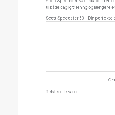
Scott Speedster 30 er skabt til rytt
til både daglig træning og længere e
Scott Speedster 30 – Din perfekte p
Gea
Relaterede varer