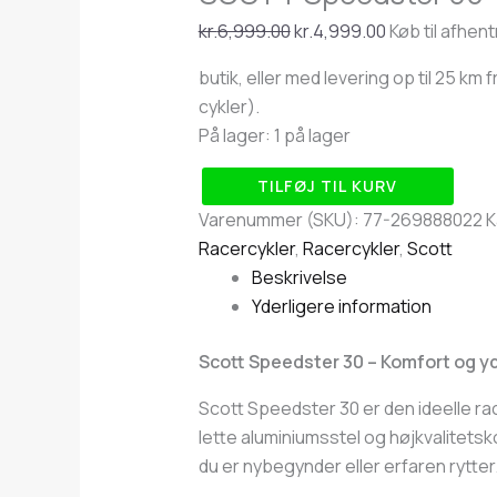
kr.
6,999.00
kr.
4,999.00
Køb til afhent
butik, eller med levering op til 25 km
cykler).
På lager:
1 på lager
TILFØJ TIL KURV
Varenummer (SKU):
77-269888022
K
Racercykler
,
Racercykler
,
Scott
Beskrivelse
Yderligere information
Scott Speedster 30 – Komfort og y
Scott Speedster 30 er den ideelle ra
lette aluminiumsstel og højkvalitets
du er nybegynder eller erfaren rytter