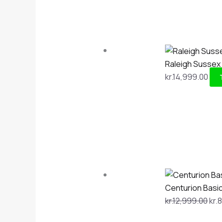
Raleigh Sussex
kr.
14,999.00
Centurion Basi
kr.
12,999.00
kr.
8