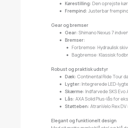
Kørestilling:
Den oprejste køre
Frempind:
Justerbar frempind 
Gear og bremser
Gear:
Shimano Nexus 7 indvendi
Bremser:
Forbremse: Hydraulisk skiv
Bagbremse: Klassisk fodbr
Robust og praktisk udstyr
Dæk:
Continental Ride Tour 
Lygter:
Integrerede LED-lygter 
Skærme:
Indfarvede SKS Evo 
Lås:
AXA Solid Plus-lås for eks
Støtteben:
AtranVelo Rex DV s
Elegant og funktionelt design