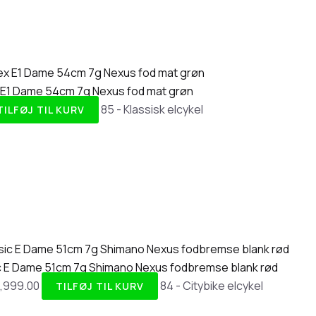
 E1 Dame 54cm 7g Nexus fod mat grøn
85 - Klassisk elcykel
TILFØJ TIL KURV
c E Dame 51cm 7g Shimano Nexus fodbremse blank rød
,999.00
84 - Citybike elcykel
TILFØJ TIL KURV