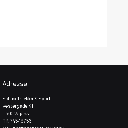
Adresse
Schmidt Cykler & Sport
Vestergade 41
6500 Vojens
Tlf.
74543756