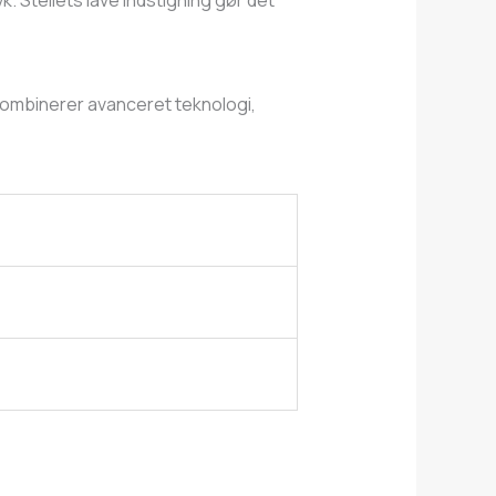
. Stellets lave indstigning gør det
 kombinerer avanceret teknologi,