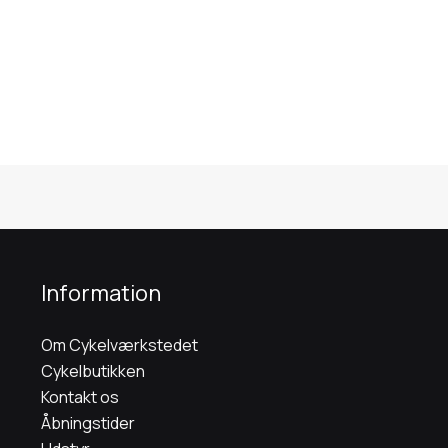
Information
Om Cykelværkstedet
Cykelbutikken
Kontakt os
Åbningstider