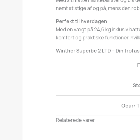
Med sit matte mørkeblå stel og blå de
nemt at stige af og på, mens den rob
Perfekt til hverdagen
Med en vægt på 24,6 kg inklusiv batte
komfort og praktiske funktioner, hvilke
Winther Superbe 2 LTD – Din trofas
F
St
Gear: T
Relaterede varer