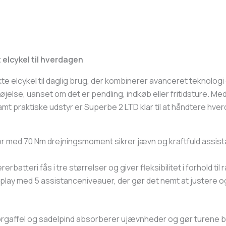
elcykel til hverdagen
e elcykel til daglig brug, der kombinerer avanceret teknolog
rnøjelse, uanset om det er pendling, indkøb eller fritidsture. Me
amt praktiske udstyr er Superbe 2 LTD klar til at håndtere hv
ed 70 Nm drejningsmoment sikrer jævn og kraftfuld assistanc
tteri fås i tre størrelser og giver fleksibilitet i forhold ti
lay med 5 assistanceniveauer, der gør det nemt at justere og
rgaffel og sadelpind absorberer ujævnheder og gør turene b