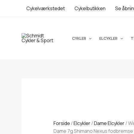
Gå
Winther
De
De
Cykelværkstedet
Cykelbutikken
Se åbnin
Tilbud!
Tilbud!
Tilbud!
Tilbud!
til
Superbe
opr
op
indholdet
2
pri
pri
LTD
var
var
Dame
kr.
kr
CYKLER
ELCYKLER
T
7g
Shimano
Nexus
fodbremse
mat
mørkeblå
antal
Forside
/
Elcykler
/
Dame Elcykler
/ Wi
Dame 7g Shimano Nexus fodbremse 