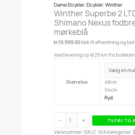
Dame Elcykler
,
Elcykler
,
Winther
Winther Superbe 2 LT
Shimano Nexus fodbr
mørkeblå
kr.
19,999.00
Køb til afhentning og beta
med levering op til 25 km fra butikke
Størrelse
48cm
54cm
Ryd
-
+
TILFØJ TIL
Varenummer (SKU):
N/A
Kategorier: