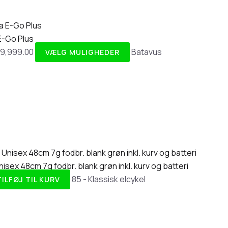
E-Go Plus
19,999.00
Batavus
VÆLG MULIGHEDER
nisex 48cm 7g fodbr. blank grøn inkl. kurv og batteri
85 - Klassisk elcykel
TILFØJ TIL KURV