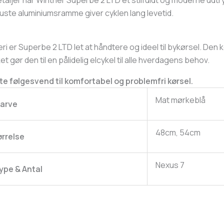
taljer har Winther Superbe 2 LTD et stilfuldt og moderne udtryk
uste aluminiumsramme giver cyklen lang levetid.
ri er Superbe 2 LTD let at håndtere og ideel til bykørsel. Den
t gør den til en pålidelig elcykel til alle hverdagens behov.
te følgesvend til komfortabel og problemfri kørsel.
Mat mørkeblå
arve
48cm, 54cm
ørrelse
Nexus 7
ype & Antal