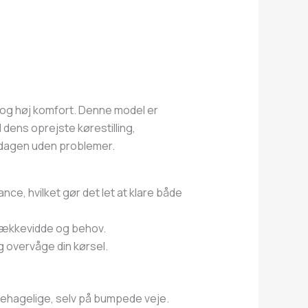
i og høj komfort. Denne model er
d dens oprejste kørestilling,
erdagen uden problemer.
e, hvilket gør det let at klare både
l rækkevidde og behov.
 overvåge din kørsel.
ehagelige, selv på bumpede veje.