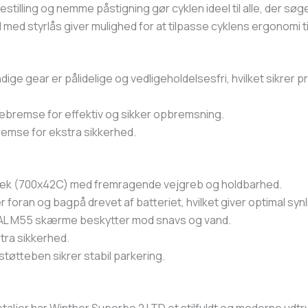
stilling og nemme påstigning gør cyklen ideel til alle, der sø
med styrlås giver mulighed for at tilpasse cyklens ergonomi ti
ge gear er pålidelige og vedligeholdelsesfri, hvilket sikrer pr
ebremse for effektiv og sikker opbremsning.
emse for ekstra sikkerhed.
dæk (700x42C) med fremragende vejgreb og holdbarhed.
foran og bagpå drevet af batteriet, hvilket giver optimal synli
AL M55 skærme beskytter mod snavs og vand.
tra sikkerhed.
tøtteben sikrer stabil parkering.