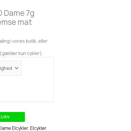
D Dame 7g
emse mat
ling i vores butik, eller
n(gælder kun cykler).
 KURV
Dame Elcykler
,
Elcykler
,