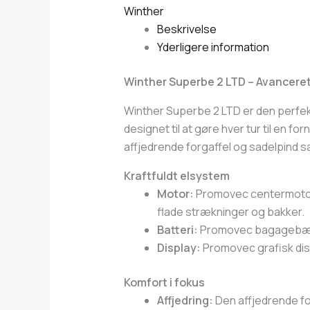
Winther
Beskrivelse
Yderligere information
Winther Superbe 2 LTD – Avanceret 
Winther Superbe 2 LTD er den perfekt
designet til at gøre hver tur til en fo
affjedrende forgaffel og sadelpind s
Kraftfuldt elsystem
Motor:
Promovec centermotor m
flade strækninger og bakker.
Batteri:
Promovec bagagebærerba
Display:
Promovec grafisk disp
Komfort i fokus
Affjedring:
Den affjedrende fo